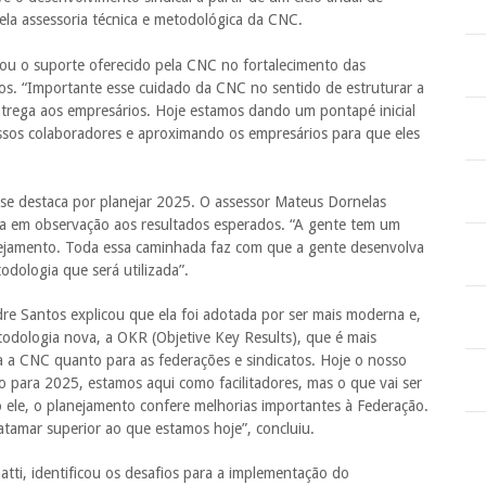
ela assessoria técnica e metodológica da CNC.
rou o suporte oferecido pela CNC no fortalecimento das
s. “Importante esse cuidado da CNC no sentido de estruturar a
trega aos empresários. Hoje estamos dando um pontapé inicial
sos colaboradores e aproximando os empresários para que eles
se destaca por planejar 2025. O assessor Mateus Dornelas
da em observação aos resultados esperados. “A gente tem um
anejamento. Toda essa caminhada faz com que a gente desenvolva
odologia que será utilizada”.
re Santos explicou que ela foi adotada por ser mais moderna e,
dologia nova, a OKR (Objetive Key Results), que é mais
a CNC quanto para as federações e sindicatos. Hoje o nosso
o para 2025, estamos aqui como facilitadores, mas o que vai ser
o ele, o planejamento confere melhorias importantes à Federação.
atamar superior ao que estamos hoje”, concluiu.
ti, identificou os desafios para a implementação do