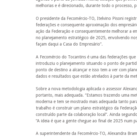
melhorias e é direcionado, durante todo o processo, p
O presidente da Fecomércio-TO, Itelvino Pisoni regist
federações e consequente aproximação dos empresário
ação da Federação e consequentemente melhorar a en
no planejamento estratégico de 2025, envolvendo nos
façam daqui a Casa do Empresário”.
A Fecomércio do Tocantins é uma das federações que 
introduziu o planejamento situando o ponto de parti
ponto de destino a alcançar e isso tem a ver com pl
dados e resultados que estão atrelados à parte da met
Sobre a nova metodologia aplicada o assessor Alexand
portanto, mais adequada. “Estamos trazendo uma meto
moderna e tem se mostrado mais adequada tanto para 
trabalho é construir um plano estratégico da Federaçã
construído parte da colaboração local”. Ainda segund
“A ideia é que a gente chegue ao final de 2025 num p
A superintendente da Fecomércio-TO, Alexandra Bramat