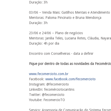
Duração: 3h
03/06 – Venda Mais: Gatilhos Mentais e Atendimento 
Mentoras: Paloma Pincinato e Bruna Mendonça
Duração: 3h
23/06 e 24/06 – Plano de negócios
Mentoras: Janilia Teles, Luciana Retes, Cláudia, Nay
Duração: 4h por dia
Encontro com Conselheiras - data a definir
Fique por dentro de todas as novidades da Fecomércio
www.fecomercioto.com.br
Facebook:
www.facebook.com/fecomercioto
Instagram: @‌fecomercioto
LinkedIn: fecomérciotocantins
Twitter: @‌fecomercioto
Youtube: FecomercioTO
Serviço: Assessoria de Comunicação do Sistema Fecom