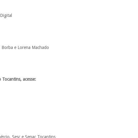
Digital
ara Borba e Lorena Machado
 Tocantins, acesse:
ércio, Sesc e Senac Tocantins